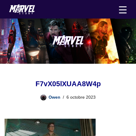
Aller
au
contenu
F7vX05lXUAA8W4p
Owen
6 octobre 2023