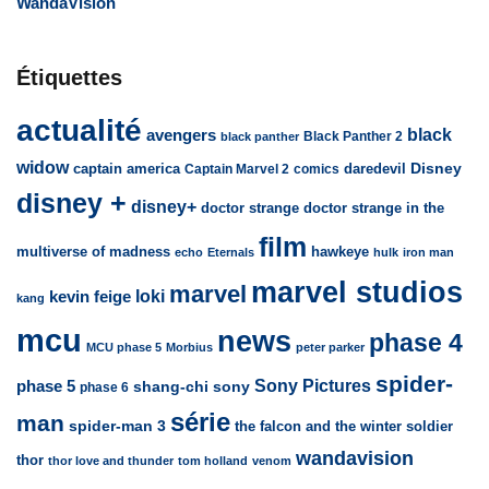
WandaVision
Étiquettes
actualité
avengers
black
Black Panther 2
black panther
widow
captain america
daredevil
Disney
Captain Marvel 2
comics
disney +
disney+
doctor strange
doctor strange in the
film
multiverse of madness
hawkeye
echo
Eternals
hulk
iron man
marvel studios
marvel
loki
kevin feige
kang
mcu
news
phase 4
MCU phase 5
Morbius
peter parker
spider-
Sony Pictures
phase 5
sony
shang-chi
phase 6
série
man
spider-man 3
the falcon and the winter soldier
wandavision
thor
thor love and thunder
tom holland
venom