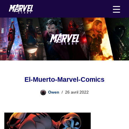
Aller
au
contenu
El-Muerto-Marvel-Comics
Owen
26 avril 2022