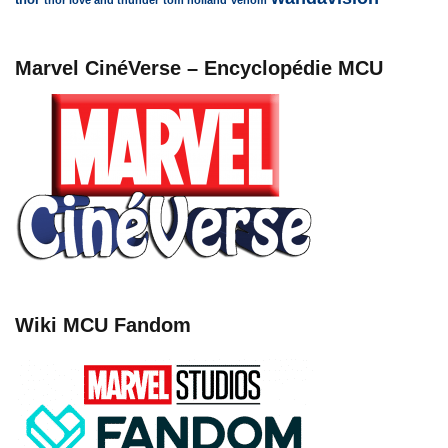
Marvel CinéVerse – Encyclopédie MCU
Wiki MCU Fandom