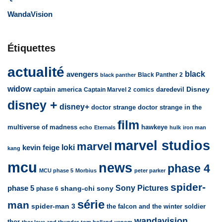
WandaVision
Étiquettes
actualité
avengers
black
Black Panther 2
black panther
widow
captain america
daredevil
Disney
Captain Marvel 2
comics
disney +
disney+
doctor strange
doctor strange in the
film
multiverse of madness
hawkeye
echo
Eternals
hulk
iron man
marvel studios
marvel
loki
kevin feige
kang
mcu
news
phase 4
MCU phase 5
Morbius
peter parker
spider-
Sony Pictures
phase 5
sony
shang-chi
phase 6
série
man
spider-man 3
the falcon and the winter soldier
wandavision
thor
thor love and thunder
tom holland
venom