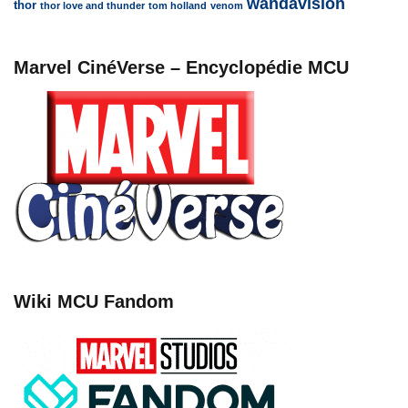
wandavision
thor
thor love and thunder
tom holland
venom
Marvel CinéVerse – Encyclopédie MCU
Wiki MCU Fandom