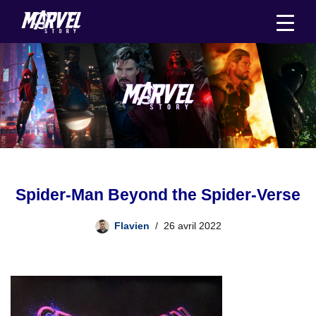
Aller
au
contenu
Spider-Man Beyond the Spider-Verse
Flavien
26 avril 2022