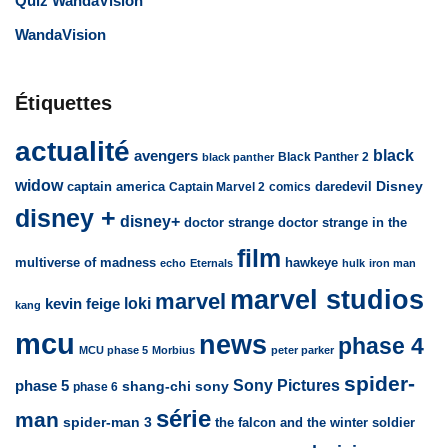
Quiz WandaVision
WandaVision
Étiquettes
actualité
avengers
black
Black Panther 2
black panther
widow
captain america
daredevil
Disney
Captain Marvel 2
comics
disney +
disney+
doctor strange
doctor strange in the
film
multiverse of madness
hawkeye
echo
Eternals
hulk
iron man
marvel studios
marvel
loki
kevin feige
kang
mcu
news
phase 4
MCU phase 5
Morbius
peter parker
spider-
Sony Pictures
phase 5
sony
shang-chi
phase 6
série
man
spider-man 3
the falcon and the winter soldier