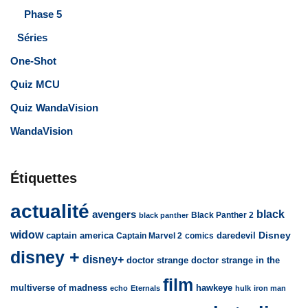
Phase 5
Séries
One-Shot
Quiz MCU
Quiz WandaVision
WandaVision
Étiquettes
actualité
avengers
black
Black Panther 2
black panther
widow
captain america
daredevil
Disney
Captain Marvel 2
comics
disney +
disney+
doctor strange
doctor strange in the
film
multiverse of madness
hawkeye
echo
Eternals
hulk
iron man