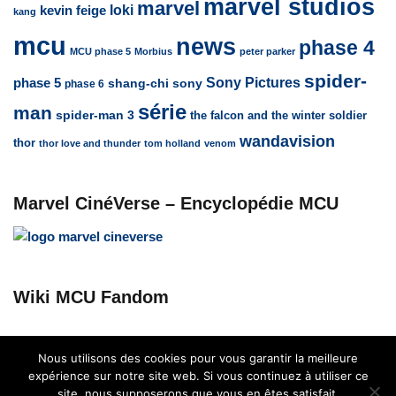
marvel studios
marvel
loki
kevin feige
kang
mcu
news
phase 4
MCU phase 5
Morbius
peter parker
spider-
Sony Pictures
phase 5
sony
shang-chi
phase 6
série
man
spider-man 3
the falcon and the winter soldier
wandavision
thor
thor love and thunder
tom holland
venom
Marvel CinéVerse – Encyclopédie MCU
Wiki MCU Fandom
Nous utilisons des cookies pour vous garantir la meilleure
expérience sur notre site web. Si vous continuez à utiliser ce
site, nous supposerons que vous en êtes satisfait.