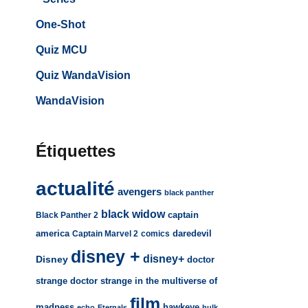
One-Shot
Quiz MCU
Quiz WandaVision
WandaVision
Étiquettes
actualité
avengers
black panther
black widow
captain
Black Panther 2
america
daredevil
Captain Marvel 2
comics
disney +
disney+
Disney
doctor
strange
doctor strange in the multiverse of
film
madness
hawkeye
echo
Eternals
hulk