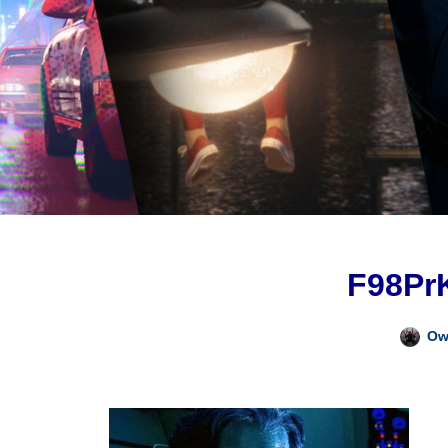
F98Pr
Ow