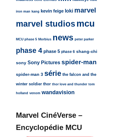
marvel
loki
kevin feige
iron man
kang
mcu
marvel studios
news
MCU phase 5
Morbius
peter parker
phase 4
phase 5
shang-chi
phase 6
spider-man
Sony Pictures
sony
série
spider-man 3
the falcon and the
winter soldier
thor
thor love and thunder
tom
wandavision
holland
venom
Marvel CinéVerse –
Encyclopédie MCU