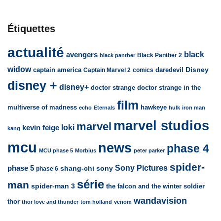
Étiquettes
actualité
avengers
black
Black Panther 2
black panther
widow
captain america
daredevil
Disney
Captain Marvel 2
comics
disney +
disney+
doctor strange
doctor strange in the
film
multiverse of madness
hawkeye
echo
Eternals
hulk
iron man
marvel studios
marvel
loki
kevin feige
kang
mcu
news
phase 4
MCU phase 5
Morbius
peter parker
spider-
Sony Pictures
phase 5
sony
shang-chi
phase 6
série
man
spider-man 3
the falcon and the winter soldier
wandavision
thor
thor love and thunder
tom holland
venom