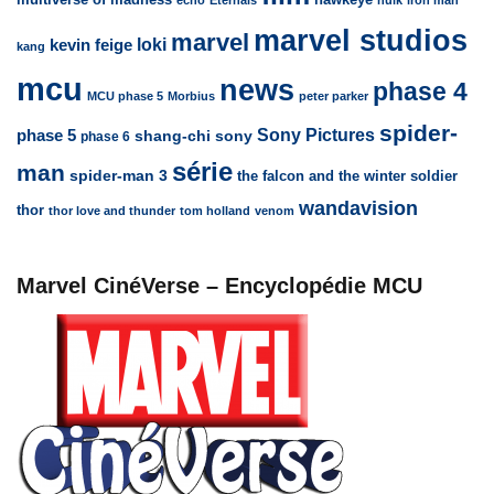
marvel studios
marvel
loki
kevin feige
kang
mcu
news
phase 4
MCU phase 5
Morbius
peter parker
spider-
Sony Pictures
phase 5
sony
shang-chi
phase 6
série
man
spider-man 3
the falcon and the winter soldier
wandavision
thor
thor love and thunder
tom holland
venom
Marvel CinéVerse – Encyclopédie MCU