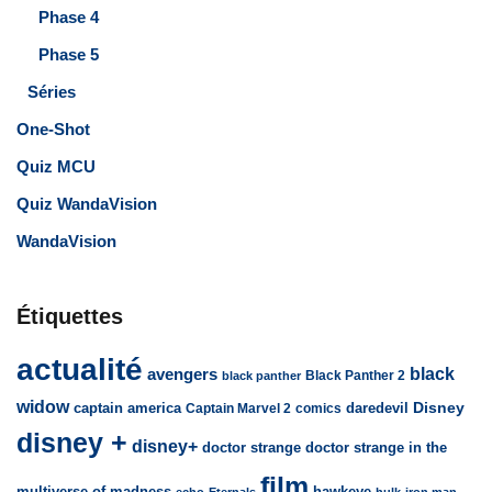
Phase 4
Phase 5
Séries
One-Shot
Quiz MCU
Quiz WandaVision
WandaVision
Étiquettes
actualité
avengers
black
Black Panther 2
black panther
widow
captain america
daredevil
Disney
Captain Marvel 2
comics
disney +
disney+
doctor strange
doctor strange in the
film
multiverse of madness
hawkeye
echo
Eternals
hulk
iron man