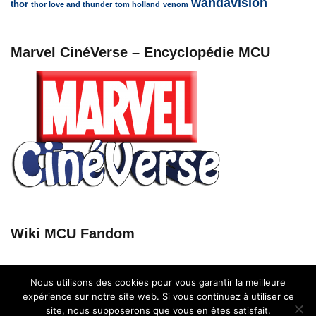
wandavision
thor
thor love and thunder
tom holland
venom
Marvel CinéVerse – Encyclopédie MCU
Wiki MCU Fandom
Nous utilisons des cookies pour vous garantir la meilleure
expérience sur notre site web. Si vous continuez à utiliser ce
site, nous supposerons que vous en êtes satisfait.