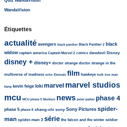
Quiz WandaVision
WandaVision
Étiquettes
actualité
avengers
black
Black Panther 2
black panther
widow
captain america
daredevil
Disney
Captain Marvel 2
comics
disney +
disney+
doctor strange
doctor strange in the
film
multiverse of madness
hawkeye
echo
Eternals
hulk
iron man
marvel studios
marvel
loki
kevin feige
kang
mcu
news
phase 4
MCU phase 5
Morbius
peter parker
spider-
Sony Pictures
phase 5
sony
shang-chi
phase 6
série
man
spider-man 3
the falcon and the winter soldier